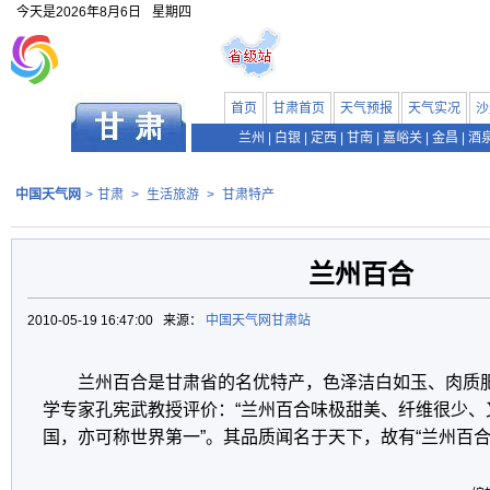
今天是
2026年8月6日
星期四
首页
甘肃首页
天气预报
天气实况
沙
兰州
|
白银
|
定西
|
甘南
|
嘉峪关
|
金昌
|
酒
中国天气网
>
甘肃
>
生活旅游
>
甘肃特产
兰州百合
2010-05-19 16:47:00 来源：
中国天气网甘肃站
兰州百合是甘肃省的名优特产，色泽洁白如玉、肉质
学专家孔宪武教授评价：“兰州百合味极甜美、纤维很少、
国，亦可称世界第一”。其品质闻名于天下，故有“兰州百合