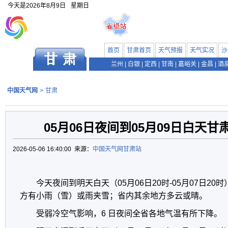
今天是
2026年8月9日
星期日
首页
甘肃首页
天气预报
天气实况
沙
兰州
|
白银
|
定西
|
甘南
|
嘉峪关
|
金昌
|
酒
中国天气网
>
甘肃
05月06日夜间到05月09日白天
2026-05-06 16:40:00 来源：
中国天气网甘肃站
今天夜间到明天白天（05月06日20时-05月07日2
方有小雨（雪）或雨夹雪；省内其余地方多云或晴。
受弱冷空气影响，6 日夜间全省各地气温有所下降。