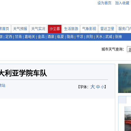
设为首页
加入收藏
肃首页
天气预报
天气实况
沙尘暴
生活旅游
气象影视
雷达卫星
服务门
银
|
定西
|
甘南
|
嘉峪关
|
金昌
|
酒泉
|
临夏
|
陇南
|
平凉
|
庆阳
|
天水
|
武威
|
张掖
城市天气查询：
大利亚学院车队
肃站
大
中
【字体：
小
】