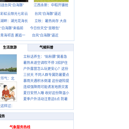
迎战台风“白海豚”
江西永新：中稻开镰抢
京彩虹云隙光七彩云
台风“白海豚”逼近
海湖畔：湖光花海长
立秋：暑热尚存 大自
“白海豚”来临前
今日份天空“显眼包”
青海祁连 邂逅一
台风“白海豚”逼近
生活旅游
气候科普
立秋话养生：“贴秋膘”莫着急
暑热未退空调吹不停 3招护住
先清暑再防燥
户外露营怎么玩更安心？这份
肩颈不酸痛
三伏天 不同人群专属防暑要点
攻略请收好
秋节气：北
暴雨天遇积水倒灌 这份避险提
请收好
连续强降雨可能诱发地质灾害
示请收好
夏日安然入睡 收好这份降温小
这些前兆要知道
夏季户外活动注意这6点 防暑
贴士
健身两不误
秋这样过：
服务
气象服务热线