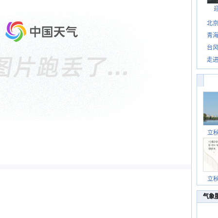
北
青
台风
走进
立
立
气象