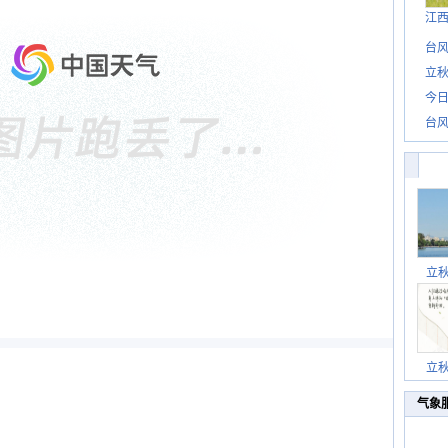
江
台风
立秋
今日
台风
立
立
气象