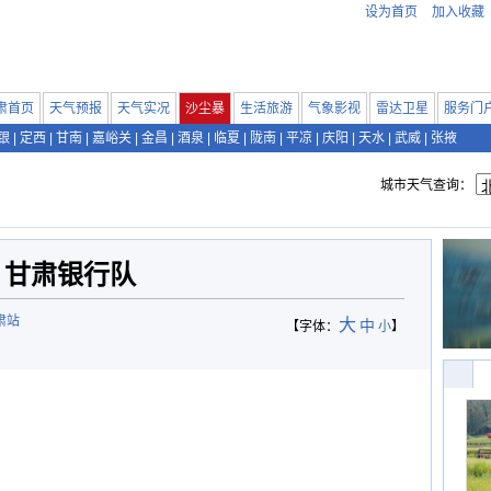
设为首页
加入收藏
肃首页
天气预报
天气实况
沙尘暴
生活旅游
气象影视
雷达卫星
服务门
银
|
定西
|
甘南
|
嘉峪关
|
金昌
|
酒泉
|
临夏
|
陇南
|
平凉
|
庆阳
|
天水
|
武威
|
张掖
城市天气查询：
甘肃银行队
肃站
大
中
【字体：
小
】