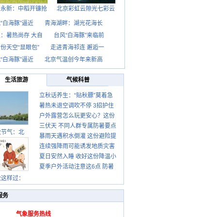
西永新：中稻开镰抢
北京彩虹云隙光七彩云
“白海豚”逼近
青海湖畔：湖光花海长
：暑热尚存 大自
台风“白海豚”来临前
份天空“显眼包”
走进青海祁连 邂逅一
“白海豚”逼近
北京气温创今年来新高
生活旅游
气候科普
立秋话养生：“贴秋膘”莫着急
暑热未退空调吹不停 3招护住
先清暑再防燥
户外露营怎么玩更安心？这份
肩颈不酸痛
三伏天 不同人群专属防暑要点
攻略请收好
秋节气：北
暴雨天遇积水倒灌 这份避险提
请收好
连续强降雨可能诱发地质灾害
示请收好
夏日安然入睡 收好这份降温小
这些前兆要知道
夏季户外活动注意这6点 防暑
贴士
健身两不误
秋这样过：
服务
气象服务热线