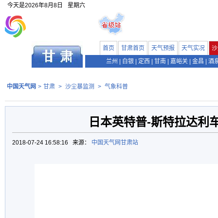
今天是
2026年8月8日
星期六
首页
甘肃首页
天气预报
天气实况
沙
兰州
|
白银
|
定西
|
甘南
|
嘉峪关
|
金昌
|
酒
中国天气网
>
甘肃
>
沙尘暴监测
>
气象科普
日本英特普-斯特拉达利
2018-07-24 16:58:16 来源：
中国天气网甘肃站