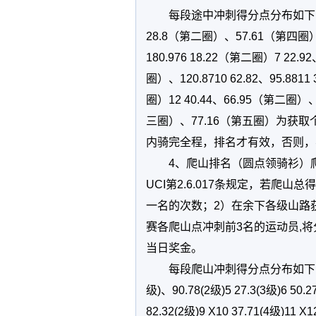
每段途中冲刺得分点分布如下：分段
28.8（第二圈）、57.61（第四圈）、8
180.976 18.22（第二圈）7 22.9
圈）、120.8710 62.82、95.8
圈）12 40.44、66.95（第二圈）
三圈）、77.16（第五圈）为获
内骑完全程，排名才有效，否则，
4、爬山排名（圆点领骑衫）
UCI第2.6.017条规定，若爬
一名的次数；2）在余下各级山路
赛各爬山点冲刺前3名的运动员,
当日奖金。
每段爬山冲刺得分点分布如下：分段 距
级)、90.78(2级)5 27.3(3级)6 50.
82.32(2级)9 X10 37.71(4级)11 X1