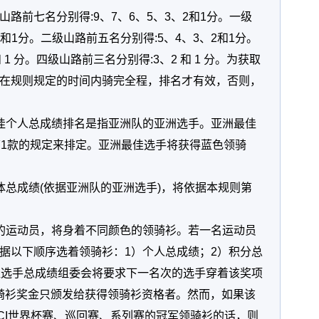
路前七名分别得:9、7、6、5、3、2和1分。一级
2和1分。二级山路前五名分别得:5、4、3、2和1分。
 1 分。四级山路前三名分别得:3、2 和 1 分。为获取
在规则规定的时间内骑完全程，排名才有效，否则，
佳个人总成绩排名是指亚洲队的亚洲选手。亚洲最佳
第1款的规定来排定。亚洲最佳选手将获得蓝色领骑
体总成绩(依据亚洲队的亚洲选手)，将依据本规则第
的运动员，将身着不同颜色的领骑衫。若一名运动员
据以下顺序选着领骑衫：1）个人总成绩；2）积分总
佳选手总成绩组委会将要求下一名次的选手穿着该奖项
领骑衫奖金只颁发给获得领骑衫资格者。然而，如果该
CI世界杯赛、巡回赛、系列赛的冠军领骑衫的话，则