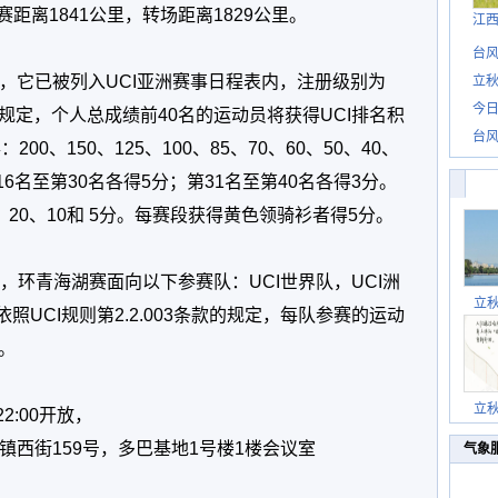
赛距离1841公里，转场距离1829公里。
江
台风
，它已被列入UCI亚洲赛事日程表内，注册级别为
立秋
今日
008条规定，个人总成绩前40名的运动员将获得UCI排名积
台风
0、150、125、100、85、70、60、50、40、
；第16名至第30名各得5分；第31名至第40名各得3分。
20、10和 5分。每赛段获得黄色领骑衫者得5分。
规定，环青海湖赛面向以下参赛队：UCI世界队，UCI洲
立
照UCI规则第2.2.003条款的规定，每队参赛的运动
。
立
22:00开放，
镇西街159号，多巴基地1号楼1楼会议室
气象