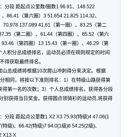
 距起点公里数/圈数1 96.91、148.522
6.41（第六圈）3 51.654 21.825 114.32、
2、70.978 137.089 41.61（第一圈）、83.25（第二
811 37.35（第二圈）、61.44（第四圈）、85.52（第六
、93.46（第四圈）13 15.43（第一圈）、46.29（第
取个人积分总成绩排名，运动员必须在规则规定的时间
不得获取最终排名。
爬山总成绩将根据10次爬山冲刺得分来决定。根据
山总得分相同，将按以下准则排名：1）在特级山路获得第
获得第一名的次数；3）个人总成绩排名。获得各分段
将分别获得当日奖金。获得圆点领骑衫的运动员,将获得
起点公里数1 X2 X3 75.93(特级)4 47.06(1
27(特级)、66.42(特级)7 94.0(1级)8 54.25(2级)、
2 X13 X