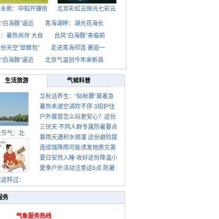
西永新：中稻开镰抢
北京彩虹云隙光七彩云
“白海豚”逼近
青海湖畔：湖光花海长
：暑热尚存 大自
台风“白海豚”来临前
份天空“显眼包”
走进青海祁连 邂逅一
“白海豚”逼近
北京气温创今年来新高
生活旅游
气候科普
立秋话养生：“贴秋膘”莫着急
暑热未退空调吹不停 3招护住
先清暑再防燥
户外露营怎么玩更安心？这份
肩颈不酸痛
三伏天 不同人群专属防暑要点
攻略请收好
秋节气：北
暴雨天遇积水倒灌 这份避险提
请收好
连续强降雨可能诱发地质灾害
示请收好
夏日安然入睡 收好这份降温小
这些前兆要知道
夏季户外活动注意这6点 防暑
贴士
健身两不误
秋这样过：
服务
气象服务热线