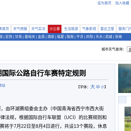
设为首页
加入收藏
肃首页
天气预报
天气实况
沙尘暴
生活旅游
气象影视
雷达卫星
服务门
银
|
定西
|
甘南
|
嘉峪关
|
金昌
|
酒泉
|
临夏
|
陇南
|
平凉
|
庆阳
|
天水
|
武威
|
张掖
城市天气查询：
海湖国际公路自行车赛特定规则
肃站
大
中
【字体：
小
】
车赛，由环湖赛组委会主办（中国青海省西宁市西大街
法律法规，根据国际自行车联盟（UCI）的比赛规则和
将于7月22日至8月4日进行，共设13个赛段，休息