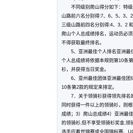
不同级别爬山得分如下：特级山
山路前六名分别得:7、6、5、3、
三级山路前四名分别得:4、3、2 和
爬山个人总成绩排名，运动员必须
不得获取最终排名。
5、亚洲最佳个人排名亚洲最
个人总成绩将依据本规则第10条
衫，并获得当日奖金。
6、亚州最佳团体亚洲最佳团
10条第2款的规定来排定。
7．关于领骑衫获得领先排名
同时获得一件以上的领骑衫，则根
成绩；3）爬山总成绩4）亚洲最
的领骑衫,但不享受领骑衫奖金,
选手应着世锦赛或全国锦标赛、U