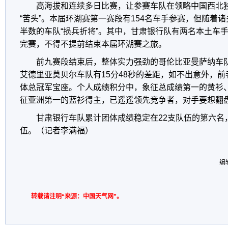
高海拔和连续多日比赛，让参赛车队在领略中国西北
“苦头”。本届环湖赛第一赛段有154名车手参赛，但随着诸
半数的车队“损兵折将”。其中，甘肃银行队有两名本土车
完赛，不得不提前结束本届环湖赛之旅。
前九赛段结束后，整体实力强劲的哥伦比亚曼萨纳车
艾德里亚莫贝尔车队有15分48秒的差距，如不出意外，
体总冠军宝座。个人成绩积分中，象征总成绩第一的黄衫、
征亚洲第一的蓝衫得主，已遥遥领先竞争者，对手要想翻
甘肃银行车队累计团体成绩稳定在22支队伍的第六名
伍。（记者李满福）
编
转载请注明“来源：中国天气网”。