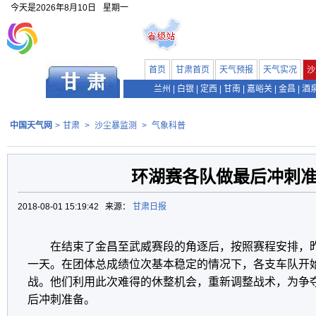
今天是
2026年8月10日
星期一
首页
甘肃首页
天气预报
天气实况
沙
兰州
|
白银
|
定西
|
甘南
|
嘉峪关
|
金昌
|
酒
中国天气网
>
甘肃
>
沙尘暴监测
>
气象科普
环湖赛各队做最后冲刺
2018-08-01 15:19:42 来源：
甘肃日报
在结束了金昌至武威赛段的角逐后，按照赛程安排，
一天。在团体总成绩位次基本稳定的情况下，各支车队开
战。他们利用此次难得的休整机会，重新调整战术，为争
后冲刺准备。