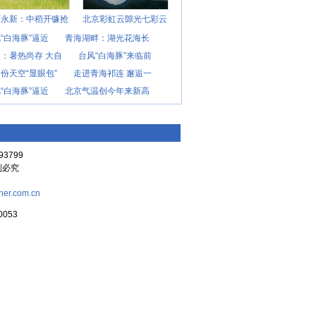
西永新：中稻开镰抢
北京彩虹云隙光七彩云
“白海豚”逼近
青海湖畔：湖光花海长
：暑热尚存 大自
台风“白海豚”来临前
份天空“显眼包”
走进青海祁连 邂逅一
“白海豚”逼近
北京气温创今年来新高
3799
复制必究
her.com.cn
053