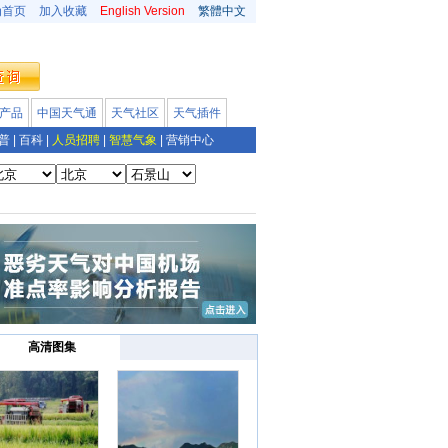
为首页
加入收藏
English Version
繁體中文
产品
中国天气通
天气社区
天气插件
普
|
百科
|
人员招聘
|
智慧气象
|
营销中心
高清图集