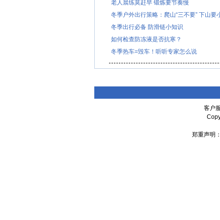
老人晨练莫赶早 锻炼要节奏慢
冬季户外出行策略：爬山“三不要” 下山要
冬季出行必备 防滑链小知识
如何检查防冻液是否抗寒？
冬季热车=毁车！听听专家怎么说
客户服
Cop
郑重声明