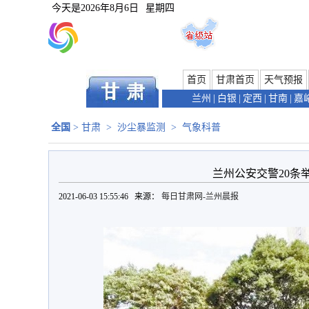
今天是
2026年8月6日
星期四
首页
甘肃首页
天气预报
兰州
|
白银
|
定西
|
甘南
|
嘉
全国
>
甘肃
>
沙尘暴监测
>
气象科普
兰州公安交警20条
2021-06-03 15:55:46 来源：
每日甘肃网-兰州晨报