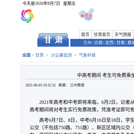
今天是
2026年8月7日
星期五
首页
甘肃首页
天气预报
兰州
|
白银
|
定西
|
甘南
|
嘉
全国
>
甘肃
>
沙尘暴监测
>
气象科普
中高考期间 考生可免费乘
2021-06-03 10:32:32 来源：
兰州晚报
2021年高考和中考即将来临，6月2日，记
高考期间将对考生实行免票政策，凭准考证即可
高考6月7日、8日，中考6月16日至18日，
公交（不包括750路、751路）、新区区域内公交