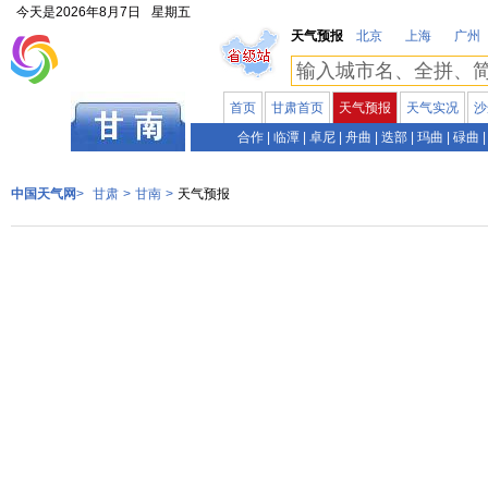
今天是
2026年8月7日
星期五
天气预报
北京
上海
广州
首页
甘肃首页
天气预报
天气实况
沙
甘肃
合作
|
临潭
|
卓尼
|
舟曲
|
迭部
|
玛曲
|
碌曲
|
中国天气网
>
甘肃
>
甘南
>
天气预报