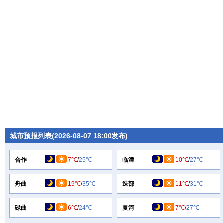
城市预报列表(2026-08-07 18:00发布)
合作
7℃
/
25℃
临潭
10℃
/
27℃
舟曲
19℃
/
35℃
迭部
11℃
/
31℃
碌曲
6℃
/
24℃
夏河
7℃
/
27℃