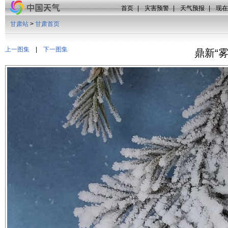
首页
|
灾害预警
|
天气预报
|
现在
甘肃站
>
甘肃首页
上一图集
|
下一图集
鼎新“