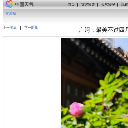
首页
|
灾害预警
|
天气预报
|
现在
甘肃站
上一图集
|
下一图集
广河：最美不过四