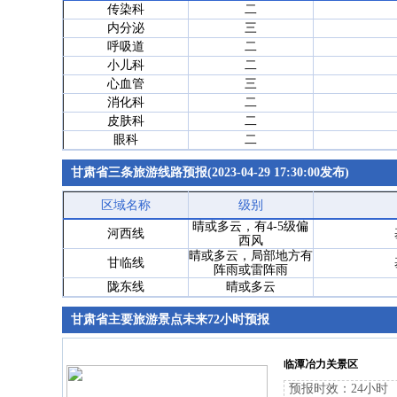
传染科
二
内分泌
三
呼吸道
二
小儿科
二
心血管
三
消化科
二
皮肤科
二
眼科
二
甘肃省三条旅游线路预报(2023-04-29 17:30:00发布)
区域名称
级别
晴或多云，有4-5级偏
河西线
西风
晴或多云，局部地方有
甘临线
阵雨或雷阵雨
陇东线
晴或多云
甘肃省主要旅游景点未来72小时预报
临潭冶力关景区
预报时效：24小时