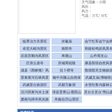
天气现象：小雨
风向：
风力：
气温：31℃/ 16℃
临潭冶力关景区
伏羲庙
会宁红军会宁会
旧址
卓尼大峪沟景区
南郭寺
和政松鸣岩风景
胜区
宕昌官鹅沟风景区
寿鹿山
山丹焉支山
庄浪云崖寺
庆城周祖陵
康县阳坝自然风
区
成县《西峡颂》风
拉卜楞寺
敦煌阳关文物旅
景区
景区
景泰黄河石林风景
榆中兴隆山自然保
武威文庙(博物馆
旅游区
护区
武威雷台旅游区
武都万象洞
永登吐鲁沟森林
园
泾川田家沟水土保
漳县贵青山/遮阳山
灵台古灵台?荆山
持生态风景区
旅游景区
林公园
肃南马蹄寺风光旅
舟曲拉尕山景区
游区