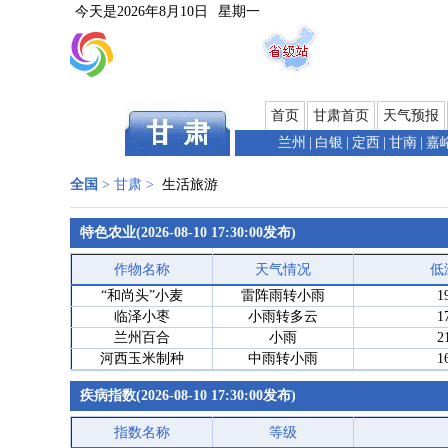
今天是
2026年8月10日
星期一
首页
甘肃首页
天气预报
兰州
|
白银
|
定西
|
甘南
|
嘉
全国
>
甘肃
>
生活旅游
特色农业(2026-08-10 17:30:00发布)
作物名称
天气情况
低
“和尚头”小麦
雷阵雨转小雨
1
临泽小枣
小雨转多云
1
兰州百合
小雨
2
河西玉米制种
中雨转小雨
1
疾病指数(2026-08-10 17:30:00发布)
指数名称
等级