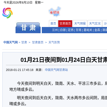
今天是
2026年8月10日
星期一
首页
甘肃首页
天气预报
天气实况
沙
兰州
|
白银
|
定西
|
甘南
|
嘉峪关
|
金昌
|
酒
中国天气网
>
甘肃
>
甘肃首页
>
天气形势
01月21日夜间到01月24日白天
2018-01-21 17:45:18 来源：
中国天气网甘肃站
今天夜间到明天白天，陇南、天水、平凉三市多云，
地方晴或多云。
明天夜间到后天白天，陇南、天水两市多云间阴，局
晴或多云。