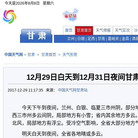
今天是
2026年8月8日
星期六
首页
甘肃首页
天气预报
天气实况
沙
兰州
|
白银
|
定西
|
甘南
|
嘉峪关
|
金昌
|
酒
中国天气网
>
甘肃
>
甘肃首页
>
天气形势
12月29日白天到12月31日夜间
2017-12-29 11:17:35 来源：
中国天气网甘肃站
今天下午到夜间，兰州、白银、临夏三市州阴，部分
西三市州多云间阴，局部地方有小雪；省内其余地方多云。
北风，局部地方有浮尘。受冷空气影响，全省大部分地方
明天白天到夜间，全省各地晴或多云。