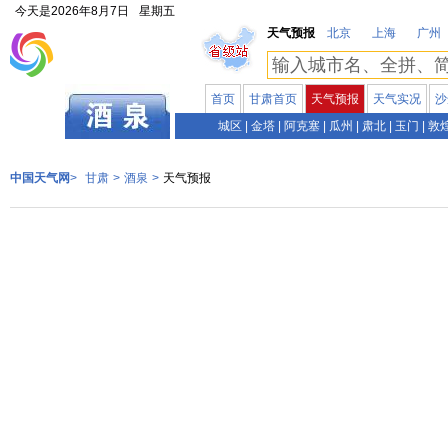
今天是
2026年8月7日
星期五
天气预报
北京
上海
广州
首页
甘肃首页
天气预报
天气实况
沙
甘肃
城区
|
金塔
|
阿克塞
|
瓜州
|
肃北
|
玉门
|
敦
中国天气网
>
甘肃
>
酒泉
>
天气预报