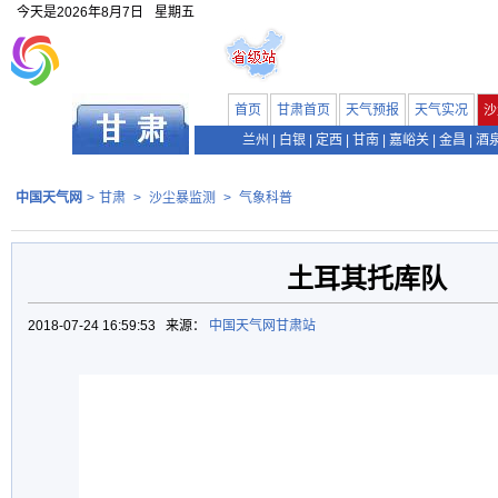
今天是
2026年8月7日
星期五
首页
甘肃首页
天气预报
天气实况
沙
兰州
|
白银
|
定西
|
甘南
|
嘉峪关
|
金昌
|
酒
中国天气网
>
甘肃
>
沙尘暴监测
>
气象科普
土耳其托库队
2018-07-24 16:59:53 来源：
中国天气网甘肃站