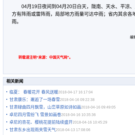
04月19日夜间到04月20日白天，陇南、天水、平
方有阵雨或雷阵雨，局部地方雨量可达中雨；省内其余各
雨。
编
转载请注明“来源：中国天气网”。
相关新闻
临夏： 春暖花开 春风送暖
2018-04-17 16:17:04
甘肃康乐：邂逅了一场春雪
2018-04-16 09:22:38
甘肃碌曲四月飘雪，山峦草原如诗如画
2018-04-16 09:49:05
卓尼四月雪纷飞 雪景如画卷
2018-04-16 10:35:36
卓尼的杏花、樱桃花提前陆续盛开
2018-04-16 10:45:29
甘肃东乡出现雨夹雪天气
2018-04-13 17:08:06