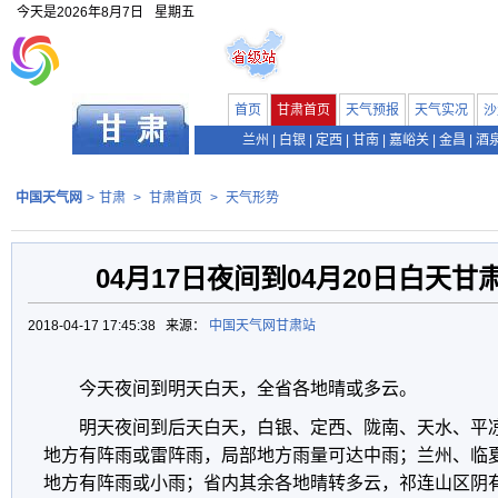
今天是
2026年8月7日
星期五
首页
甘肃首页
天气预报
天气实况
沙
兰州
|
白银
|
定西
|
甘南
|
嘉峪关
|
金昌
|
酒
中国天气网
>
甘肃
>
甘肃首页
>
天气形势
04月17日夜间到04月20日白天
2018-04-17 17:45:38 来源：
中国天气网甘肃站
今天夜间到明天白天，全省各地晴或多云。
明天夜间到后天白天，白银、定西、陇南、天水、平
地方有阵雨或雷阵雨，局部地方雨量可达中雨；兰州、临
地方有阵雨或小雨；省内其余各地晴转多云，祁连山区阴