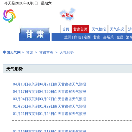
今天是
2026年8月8日
星期六
首页
甘肃首页
天气预报
天气实况
沙
兰州
|
白银
|
定西
|
甘南
|
嘉峪关
|
金昌
|
酒
中国天气网
>
甘肃
>
甘肃首页
>
天气形势
天气形势
04月18日夜间到04月21日白天甘肃省天气预报
04月17日夜间到04月20日白天甘肃省天气预报
03月04日夜间到03月07日白天甘肃省天气预报
01月26日夜间到01月29日白天甘肃省天气预报
01月21日夜间到01月24日白天甘肃省天气预报
01月15日夜间到01月18日白天甘肃省天气预报