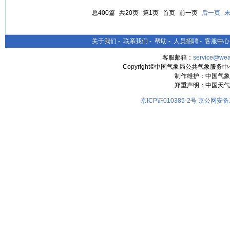
总400篇
共20页
第1页
首页
前一页
后一页
关于我们
-
联系我们
-
帮助
-
人员招聘
-
客服中心
客服邮箱：
service@wea
Copyright©中国气象局公共气象服务中心 All
制作维护：中国气象
郑重声明：中国天气
京ICP证010385-2号
京公网安备11