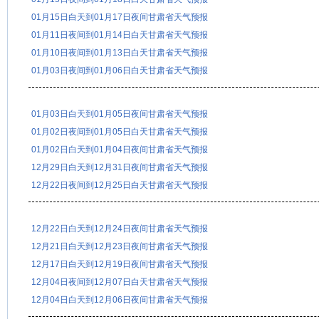
01月15日白天到01月17日夜间甘肃省天气预报
01月11日夜间到01月14日白天甘肃省天气预报
01月10日夜间到01月13日白天甘肃省天气预报
01月03日夜间到01月06日白天甘肃省天气预报
01月03日白天到01月05日夜间甘肃省天气预报
01月02日夜间到01月05日白天甘肃省天气预报
01月02日白天到01月04日夜间甘肃省天气预报
12月29日白天到12月31日夜间甘肃省天气预报
12月22日夜间到12月25日白天甘肃省天气预报
12月22日白天到12月24日夜间甘肃省天气预报
12月21日白天到12月23日夜间甘肃省天气预报
12月17日白天到12月19日夜间甘肃省天气预报
12月04日夜间到12月07日白天甘肃省天气预报
12月04日白天到12月06日夜间甘肃省天气预报