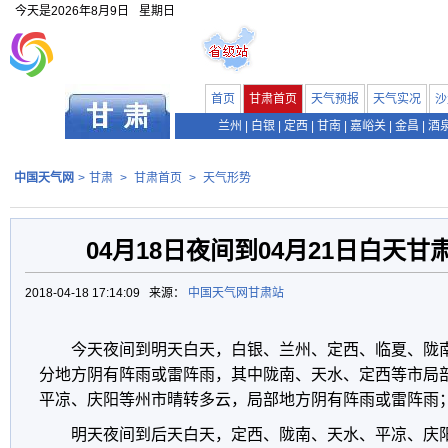
今天是
2026年8月9日
星期日
首页
甘肃首页
天气预报
天气实况
沙
兰州
|
白银
|
定西
|
甘南
|
嘉峪关
|
金昌
|
酒
中国天气网
>
甘肃
>
甘肃首页
>
天气形势
04月18日夜间到04月21日白天
2018-04-18 17:14:09 来源：
中国天气网甘肃站
今天夜间到明天白天，白银、兰州、定西、临夏、陇
分地方阴有阵雨或雷阵雨，其中陇南、天水、定西等市局
平凉、庆阳等州市晴转多云，局部地方阴有阵雨或雷阵雨
明天夜间到后天白天，定西、陇南、天水、平凉、庆