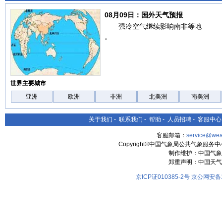
08月09日：国外天气预报
强冷空气继续影响南非等地
。
世界主要城市
亚洲
欧洲
非洲
北美洲
南美洲
关于我们
-
联系我们
-
帮助
-
人员招聘
-
客服中心
客服邮箱：
service@wea
Copyright©中国气象局公共气象服务中心 All
制作维护：中国气象
郑重声明：中国天气
京ICP证010385-2号
京公网安备11